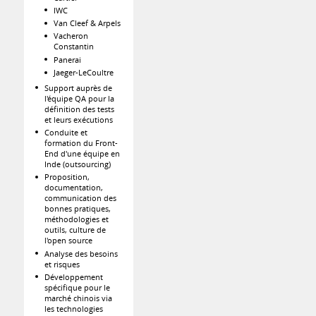
IWC
Van Cleef & Arpels
Vacheron
Constantin
Panerai
Jaeger-LeCoultre
Support auprès de
l'équipe QA pour la
définition des tests
et leurs exécutions
Conduite et
formation du Front-
End d'une équipe en
Inde (outsourcing)
Proposition,
documentation,
communication des
bonnes pratiques,
méthodologies et
outils, culture de
l'open source
Analyse des besoins
et risques
Développement
spécifique pour le
marché chinois via
les technologies