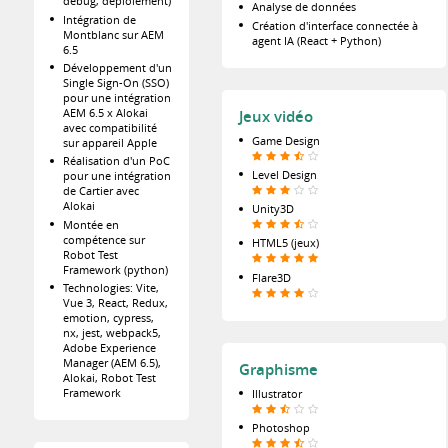
debug, déploiement)
Analyse de données
Intégration de
Création d'interface connectée à
Montblanc sur AEM
agent IA (React + Python)
6.5
Développement d'un
Single Sign-On (SSO)
pour une intégration
AEM 6.5 x Alokai
Jeux vidéo
avec compatibilité
Game Design
sur appareil Apple
Réalisation d'un PoC
Level Design
pour une intégration
de Cartier avec
Alokai
Unity3D
Montée en
compétence sur
HTML5 (jeux)
Robot Test
Framework (python)
Flare3D
Technologies: Vite,
Vue 3, React, Redux,
emotion, cypress,
nx, jest, webpack5,
Adobe Experience
Manager (AEM 6.5),
Graphisme
Alokai, Robot Test
Framework
Illustrator
Photoshop