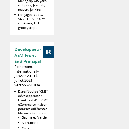
Manager), Git, yarn,
webpack, Jira, zsh,
maven, jenkins
Langages: VueJS,
SASS, LESS, ES6 et
supérieur, HTL,
groovyscript
Développeur
AEM Front-
End Principal
Richemont
International
Janvier 2019 à
juillet 2021
Versoix
Suisse
Dans l'équipe "CMS",
développement
Front-End d'un CMS
eCommerce maison
pour les différentes
Maisons Richemont :
Baume et Mercier
Montblanc
Cartier