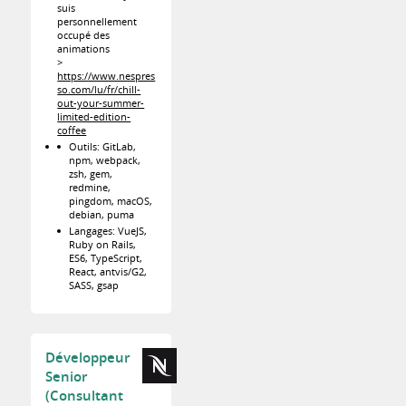
suis
personnellement
occupé des
animations
>
https://www.nespres
so.com/lu/fr/chill-
out-your-summer-
limited-edition-
coffee
Outils: GitLab,
npm, webpack,
zsh, gem,
redmine,
pingdom, macOS,
debian, puma
Langages: VueJS,
Ruby on Rails,
ES6, TypeScript,
React, antvis/G2,
SASS, gsap
Développeur
Senior
(Consultant