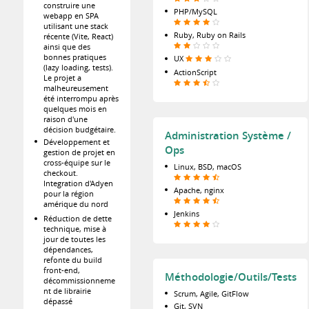
construire une
PHP/MySQL
webapp en SPA
utilisant une stack
Ruby, Ruby on Rails
récente (Vite, React)
ainsi que des
bonnes pratiques
UX
(lazy loading, tests).
ActionScript
Le projet a
malheureusement
été interrompu après
quelques mois en
raison d'une
décision budgétaire.
Administration Système /
Développement et
Ops
gestion de projet en
cross-équipe sur le
Linux, BSD, macOS
checkout.
Integration d'Adyen
Apache, nginx
pour la région
amérique du nord
Jenkins
Réduction de dette
technique, mise à
jour de toutes les
dépendances,
refonte du build
front-end,
Méthodologie/Outils/Tests
décommissionneme
nt de librairie
Scrum, Agile, GitFlow
dépassé
Git, SVN