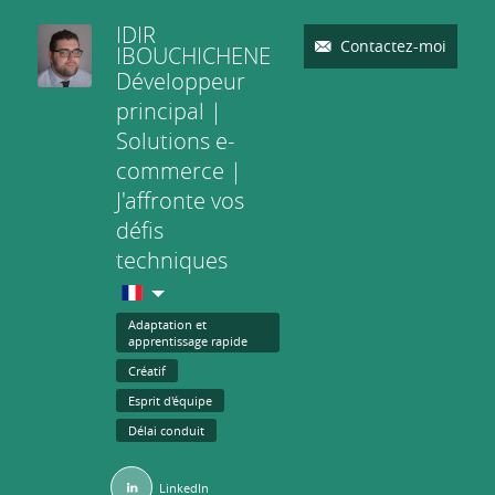
IDIR
Contactez-moi
IBOUCHICHENE
Développeur
principal |
Solutions e-
commerce |
J'affronte vos
défis
techniques
Adaptation et
apprentissage rapide
Créatif
Esprit d'équipe
Délai conduit
LinkedIn