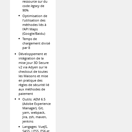
ressource sur du
code
legacy
de
90%
Optimisation de
l'utilisation des
méthodes liés à
l'API Maps
(Google/Baidu)
Temps de
chargement divisé
par 8
Développement et
intégration de la
mise jour 3D Secure
v2 via Adyen sur le
checkout de toutes
les Maisons et mise
en pratique des
règles de sécurité lié
aux méthodes de
paiement
Outils: AEM 6.5
(Adobe Experience
Manager), Git,
yarn, webpack,
Jira, zsh, maven,
jenkins
Langages: VueJS,
SASS, LESS, ES6 et