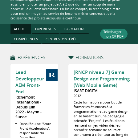
aussi bien piloter un projet de A à Z que donner un coup de main
ponctuel là où c'est nécessaire. En fin de compte, la technologie reste
pour moi un moyen au service de besoins métier concrets et de la
croissance des projets auxquels je contribue.
ACCUEIL
EXPÉRIENCES
FORMATIONS
Télécharger
mon CV PDF
COMPÉTENCES
CENTRES D'INTÉRÊT
EXPÉRIENCES
FORMATIONS
Lead
[RNCP niveau 7] Game
Développeur
Design and Programming
AEM Front-
(Web Mobile Game)
ISART DIGITAL
End
2012
Richemont
International
Cette formation a pour but de
former les étudiants à la
Depuis juin
programmation et au game design
2022
Meyrin
en se basant sur une pédagogie
Suisse
orientée "Projets". Les étudiants
Dans l'équipe "Store
réalisent un jeu vidéo dés leur
Front Accelerators",
première semaine de cours et
responsable du
continuent à créer tout au long de
Front-End