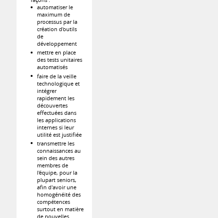
automatiser le
maximum de
processus par la
création d'outils
de
développement
mettre en place
des tests unitaires
automatisés
faire de la veille
technologique et
intégrer
rapidement les
découvertes
effectuées dans
les applications
internes si leur
utilité est justifiée
transmettre les
connaissances au
sein des autres
membres de
l'équipe, pour la
plupart seniors,
afin d'avoir une
homogénéité des
compétences
surtout en matière
de nouvelles