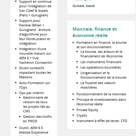
Support en continue
Guitare, basse
pour l'intégration de
Van Cleef & Arpels
(Paris + Gurugram)
Support pour
Panerai (Milan +
Monnaie, finance et
Gurugram) : écriture
d'algorithme pour
économie réelle
leur StoreLocator et
Formation en finance: la bourse
intégration
et son environnement
Intégration d’une
La bourse, ses acteurs et le
nouvelle maison sur
financement de l'économie
AEM 6 + Vue:
Les instruments financiers
Vacheron Constantin
Les opérations boursières
Divers correctifs
impactant toutes les
L'organisation et le
Maisons
fonctionnement de la bourse
Auto-Formation sur
La fiscalité des valeurs
l’Ops
mobilières
Ops par intérim:
Fonctionnement de la monnaie
Gestionnaire de
Principe et investissement dans
version de tous
l'économie réelle
les projets liés au
Private Equity
CMS
Crypto
Gestion des hotfix
Instrument à effet de levier, CFD
en PROD
Outils: AEM 6.5
(Adobe Experience