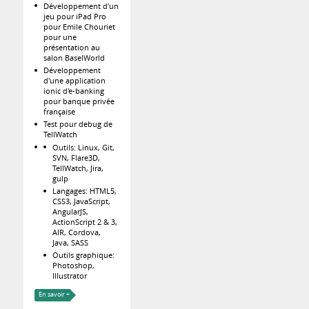
Développement d'un
jeu pour iPad Pro
pour Emile Chouriet
pour une
présentation au
salon BaselWorld
Développement
d'une application
ionic d'e-banking
pour banque privée
française
Test pour debug de
TellWatch
Outils: Linux, Git,
SVN, Flare3D,
TellWatch, Jira,
gulp
Langages: HTML5,
CSS3, JavaScript,
AngularJS,
ActionScript 2 & 3,
AIR, Cordova,
Java, SASS
Outils graphique:
Photoshop,
Illustrator
En savoir +