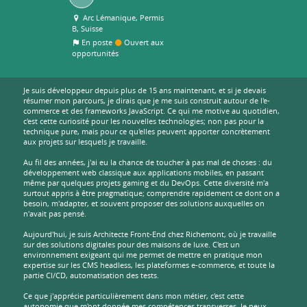
Arc Lémanique, Permis
B, Suisse
En poste
Ouvert aux
opportunités
Je suis développeur depuis plus de 15 ans maintenant, et si je devais
résumer mon parcours, je dirais que je me suis construit autour de l'e-
commerce et des frameworks JavaScript. Ce qui me motive au quotidien,
c'est cette curiosité pour les nouvelles technologies; non pas pour la
technique pure, mais pour ce qu'elles peuvent apporter concrètement
aux projets sur lesquels je travaille.
Au fil des années, j'ai eu la chance de toucher à pas mal de choses : du
développement web classique aux applications mobiles, en passant
même par quelques projets gaming et du DevOps. Cette diversité m'a
surtout appris à être pragmatique; comprendre rapidement ce dont on a
besoin, m'adapter, et souvent proposer des solutions auxquelles on
n'avait pas pensé.
Aujourd'hui, je suis Architecte Front-End chez Richemont, où je travaille
sur des solutions digitales pour des maisons de luxe. C'est un
environnement exigeant qui me permet de mettre en pratique mon
expertise sur les CMS headless, les plateformes e-commerce, et toute la
partie CI/CD, automatisation des tests.
Ce que j'apprécie particulièrement dans mon métier, c'est cette
autonomie que m'ont donnée mes compétences transverses. Je peux