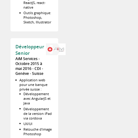
ReactJS, react-
native
Outils graphique:
Photoshop,
Sketch, Illustrator
Développeur
Senior
AiM Services
Octobre 2015 à
mai 2016
CDI
Genève
Suisse
Application web
pour une banque
privée suisse :
Développement
avec AngularJS et
Java
Développement
de la version iPad
via cordova
UX/UI
Retouche d'image
Photoshop