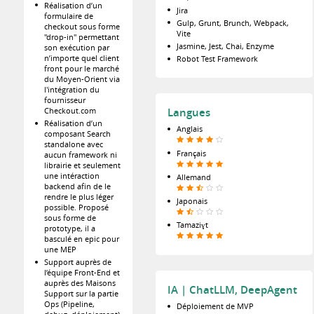
Réalisation d’un
Jira
formulaire de
Gulp, Grunt, Brunch, Webpack,
checkout sous forme
Vite
"drop-in" permettant
Jasmine, Jest, Chai, Enzyme
son exécution par
n’importe quel client
Robot Test Framework
front pour le marché
du Moyen-Orient via
l'intégration du
fournisseur
Langues
Checkout.com
Réalisation d’un
Anglais
composant Search
standalone avec
Français
aucun framework ni
librairie et seulement
une intéraction
Allemand
backend afin de le
rendre le plus léger
Japonais
possible. Proposé
sous forme de
Tamaziɣt
prototype, il a
basculé en epic pour
une MEP
Support auprès de
l’équipe Front-End et
auprès des Maisons
IA | ChatLLM, DeepAgent
Support sur la partie
Ops (Pipeline,
Déploiement de MVP