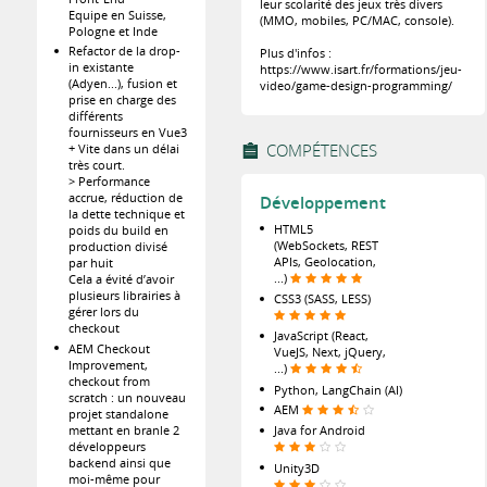
leur scolarité des jeux très divers
Equipe en Suisse,
(MMO, mobiles, PC/MAC, console).
Pologne et Inde
Refactor de la drop-
Plus d'infos :
in existante
https://www.isart.fr/formations/jeu-
(Adyen...), fusion et
video/game-design-programming/
prise en charge des
différents
fournisseurs en Vue3
COMPÉTENCES
+ Vite dans un délai
très court.
> Performance
accrue, réduction de
Développement
la dette technique et
HTML5
poids du build en
(WebSockets, REST
production divisé
APIs, Geolocation,
par huit
...)
Cela a évité d’avoir
plusieurs librairies à
CSS3 (SASS, LESS)
gérer lors du
checkout
JavaScript (React,
AEM Checkout
VueJS, Next, jQuery,
Improvement,
...)
checkout from
Python, LangChain (AI)
scratch : un nouveau
AEM
projet standalone
mettant en branle 2
Java for Android
développeurs
backend ainsi que
Unity3D
moi-même pour