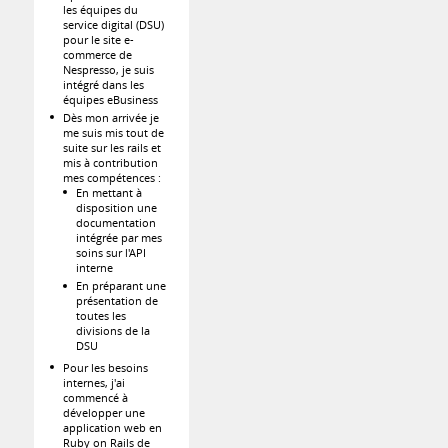
les équipes du
service digital (DSU)
pour le site e-
commerce de
Nespresso, je suis
intégré dans les
équipes eBusiness
Dès mon arrivée je
me suis mis tout de
suite sur les rails et
mis à contribution
mes compétences :
En mettant à
disposition une
documentation
intégrée par mes
soins sur l'API
interne
En préparant une
présentation de
toutes les
divisions de la
DSU
Pour les besoins
internes, j'ai
commencé à
développer une
application web en
Ruby on Rails de