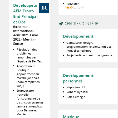
TellWatch
Développeur
AEM Front-
End Principal
et Ops
CENTRES D'INTÉRÊT
Richemont
International
Août 2021 à mai
Développement
2022
Meyrin
Game/Level design,
Suisse
programmation, exploitation des
Résolution des
nouvelles technos
problèmes
Projet indépendant ou en groupe
remontées par
l'équipe de PenTest
Adaptation du
Boutique
Appointment au
Développement
marché japonais
personnel
(nom complet en
kanji)
Napoléon Hill
StoreLocator :
Robert Kiyosaki
nouvelle
Dale Carnegie
fonctionnalité de
distinction
centre de
service
et
revendeurs
pour Baume et
Mercier
Musique