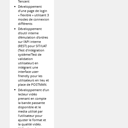
Tencent
Développement
d’une page de login
« flexible » utilisant 3
modes de connexion
différents
Développement
d'outil interne
d'émulation d'ordres
sur l'API interne
(REST) pour SIT/UAT
(Test d'intégration
système/Test de
validation
utilisateur) en
intégrant une
interface user-
friendly pour les
utilisateurs en lieu et
place de POSTMAN.
Développement d’un
lecteur vidéo
prenant en compte
la bande passante
disponible et le
media utilisé par
l’utilisateur pour
ajuster le format et
la qualité vidéo.